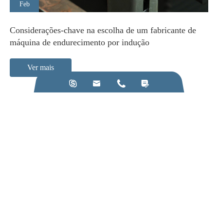
Feb
Considerações-chave na escolha de um fabricante de
máquina de endurecimento por indução
Ver mais




Ligue para nós:
+86-28-84211110
Envie-nos um e-mail:
jkz@cn-jkz.com
NO. 688th South Baoguang Road, Xindu District, Chengdu
City, Sichuan Province, China
Produtos